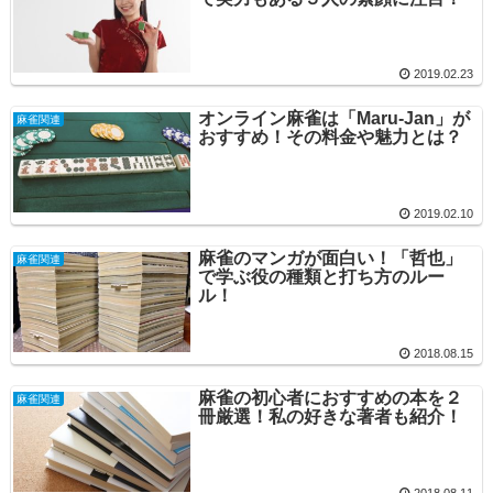
2019.02.23
オンライン麻雀は「Maru-Jan」が
麻雀関連
おすすめ！その料金や魅力とは？
2019.02.10
麻雀のマンガが面白い！「哲也」
麻雀関連
で学ぶ役の種類と打ち方のルー
ル！
2018.08.15
麻雀の初心者におすすめの本を２
麻雀関連
冊厳選！私の好きな著者も紹介！
2018.08.11