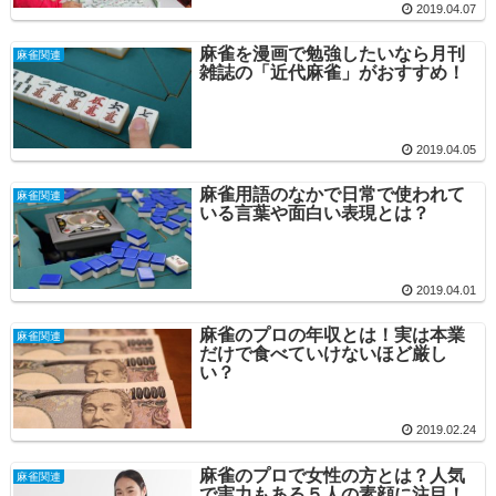
2019.04.07
麻雀を漫画で勉強したいなら月刊
麻雀関連
雑誌の「近代麻雀」がおすすめ！
2019.04.05
麻雀用語のなかで日常で使われて
麻雀関連
いる言葉や面白い表現とは？
2019.04.01
麻雀のプロの年収とは！実は本業
麻雀関連
だけで食べていけないほど厳し
い？
2019.02.24
麻雀のプロで女性の方とは？人気
麻雀関連
で実力もある５人の素顔に注目！