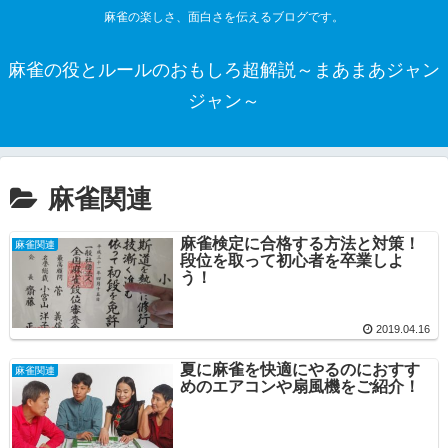
麻雀の楽しさ、面白さを伝えるブログです。
麻雀の役とルールのおもしろ超解説～まあまあジャン
ジャン～
麻雀関連
麻雀検定に合格する方法と対策！
麻雀関連
段位を取って初心者を卒業しよ
う！
2019.04.16
夏に麻雀を快適にやるのにおすす
麻雀関連
めのエアコンや扇風機をご紹介！