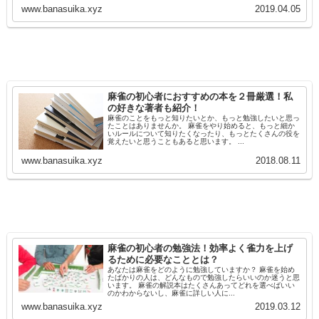
www.banasuika.xyz
2019.04.05
麻雀の初心者におすすめの本を２冊厳選！私
の好きな著者も紹介！
麻雀のことをもっと知りたいとか、もっと勉強したいと思っ
たことはありませんか。 麻雀をやり始めると、もっと細か
いルールについて知りたくなったり、もっとたくさんの役を
覚えたいと思うこともあると思います。 ...
www.banasuika.xyz
2018.08.11
麻雀の初心者の勉強法！効率よく雀力を上げ
るために必要なこととは？
あなたは麻雀をどのように勉強していますか？ 麻雀を始め
たばかりの人は、どんなもので勉強したらいいのか迷うと思
います。 麻雀の解説本はたくさんあってどれを選べばいい
のかわからないし、麻雀に詳しい人に...
www.banasuika.xyz
2019.03.12