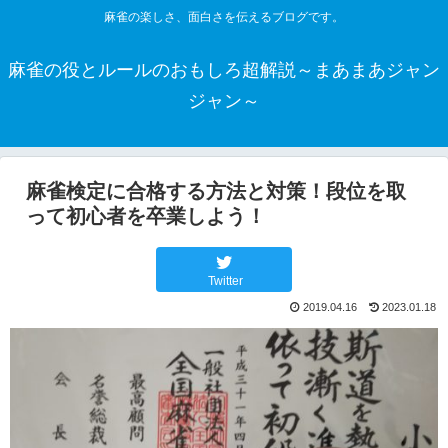
麻雀の楽しさ、面白さを伝えるブログです。
麻雀の役とルールのおもしろ超解説～まあまあジャン
ジャン～
麻雀検定に合格する方法と対策！段位を取
って初心者を卒業しよう！
Twitter
2019.04.16
2023.01.18