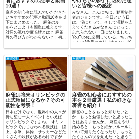
者におすすめの記事と動画
やけちぃの夢』に込めた想
10選！
いと皆様への感謝
麻雀の初心者に読んでいただきた
みなさん、こんにちは。動画制作
いおすすめの記事と動画10本を以
者のジョンです。 今日という日
下にまとめました。 麻雀のルー
は、僕にとって、そして活動を支
ルをどこよりも簡単に教えます！
えてくださるみなさんにとって、
対局の流れや麻雀牌とは？ 麻雀
忘れられない一日になりました。
牌の呼び方がわからない？！初...
YouTubeに公開している、ちぃち
ゃんの4曲目のオリジナルソング
『かがやけちぃの夢...
麻雀関連
麻雀関連
麻雀は将来オリンピックの
麻雀の初心者におすすめの
正式種目になるか？その可
本を２冊厳選！私の好きな
能性を考察！
著者も紹介！
日本だけでなく、世界中の人々が
麻雀のことをもっと知りたいと
待ち望む一大イベントといえば、
か、もっと勉強したいと思ったこ
オリンピックですよね。 オリン
とはありませんか。 麻雀をやり
ピックでおこなわれる競技は、陸
始めると、もっと細かいルールに
上、水泳、体操、サッカーなどた
ついて知りたくなったり、もっと
くさんの競技があるわけですが、
たくさんの役を覚えたいと思うこ