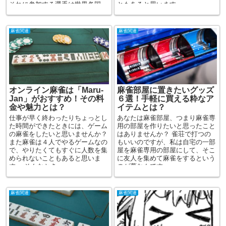
それに参加する選手は世界各国
ともあると思います。 ...
か...
麻雀関連
麻雀関連
オンライン麻雀は「Maru-
麻雀部屋に置きたいグッズ
Jan」がおすすめ！その料
６選！手軽に買える粋なア
金や魅力とは？
イテムとは？
仕事が早く終わったりちょっとし
あなたは麻雀部屋、つまり麻雀専
た時間ができたときには、ゲーム
用の部屋を作りたいと思ったこと
の麻雀をしたいと思いませんか？
はありませんか？ 雀荘で打つの
また麻雀は４人でやるゲームなの
もいいのですが、私は自宅の一部
で、やりたくてもすぐに人数を集
屋を麻雀専用の部屋にして、そこ
められないこともあると思いま
に友人を集めて麻雀をするという
す。 そんなとき...
のが夢なんです。 ...
麻雀関連
麻雀関連