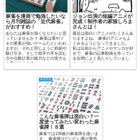
麻雀を漫画で勉強したいな
ジョン出演の短編アニメが
ら月刊雑誌の「近代麻雀」
完成！制作者の家猫しろま
がおすすめ！
さんとは！
あなたは麻雀が強くなりたいと思
最近は面白いアニメがたくさんあ
っていませんか？ 麻雀は運やツ
りますよね。 麻雀のアニメもよ
キの要素が強いゲームだといわれ
くみるようになってきました。
ますが、それと同じように戦術や
私は以前からアニメやマンガが好
駆け引き、そして相手の手を読む
きで、麻雀の記事動画を作ってい
力や点数計算の能力などの実力も
る合間によく見たりしていまし
大事になります。 ...
た。 それで...
麻雀関連
こんな麻雀牌は面白い？一
度使ってみたい変わった麻
雀牌！８選
麻雀では136枚の麻雀牌を使いま
す。 麻雀牌はだいたい裏が黄色