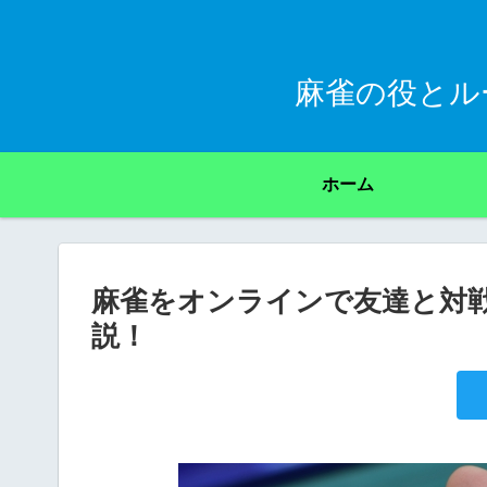
麻雀の役とル
ホーム
麻雀をオンラインで友達と対
説！