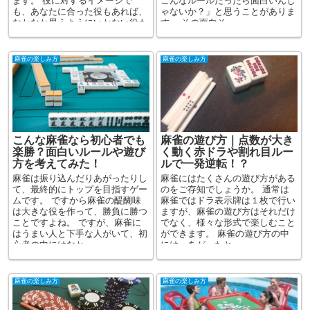
ます。 役に対するイメージで
こんなルールだったら面白いんじ
も、あなたに合った役もあれば、
ゃないか？」と思うことがありま
なかなか思うようにいかない役も
す。 その面白そ...
ある...
麻雀の楽しみ方
麻雀の楽しみ方
こんな麻雀なら初心者でも
麻雀の遊び方｜点数が大き
楽勝？面白いルールや遊び
く動く赤ドラや割れ目ルー
方を考えてみた！
ルで一発逆転！？
麻雀は振り込んだりあがったりし
麻雀にはたくさんの遊び方がある
て、最終的にトップを目指すゲー
のをご存知でしょうか。 通常は
ムです。 ですから麻雀の醍醐味
麻雀ではドラ表示牌は１枚で行い
は大きな役を作って、勝負に勝つ
ますが、麻雀の遊び方はそれだけ
ことですよね。 ですが、麻雀に
でなく、様々な形式で楽しむこと
はうまい人と下手な人がいて、初
ができます。 麻雀の遊び方の中
心者の中にはなか...
には、あがったと...
麻雀の楽しみ方
麻雀の楽しみ方