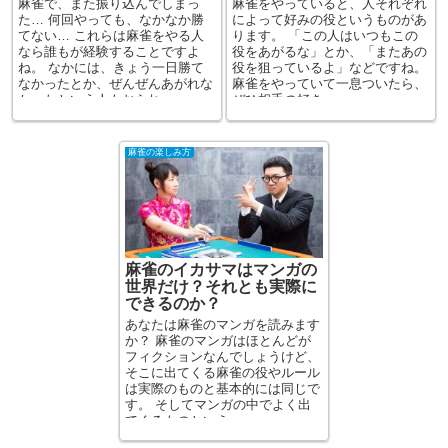
麻雀で、また振り込んでしまっ
麻雀をやっていると、人それぞれ
た… 何回やっても、なかなか勝
によって好みの役というものがあ
てない… これらは麻雀をやる人
ります。 「この人はいつもこの
なら誰もが経験することですよ
役をあがるな」とか、「またあの
ね。 なかには、きょう一日勝て
役を狙っているよ」などですね。
なかったとか、ぜんぜんあがれな
麻雀をやっていて一息ついたら、
かったという人もおられ...
ぜひ相手の好き...
麻雀の楽しみ方
麻雀のイカサマはマンガの
世界だけ？それとも実際に
できるのか？
あなたは麻雀のマンガを読みます
か？ 麻雀のマンガはほとんどが
フィクションなんでしょうけど、
そこに出てくる麻雀の役やルール
は実際のものと基本的には同じで
す。 そしてマンガの中でよく出
てくるものといえ...