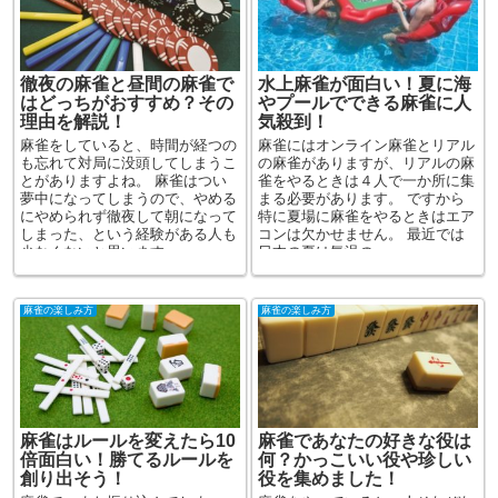
徹夜の麻雀と昼間の麻雀で
水上麻雀が面白い！夏に海
はどっちがおすすめ？その
やプールでできる麻雀に人
理由を解説！
気殺到！
麻雀をしていると、時間が経つの
麻雀にはオンライン麻雀とリアル
も忘れて対局に没頭してしまうこ
の麻雀がありますが、リアルの麻
とがありますよね。 麻雀はつい
雀をやるときは４人で一か所に集
夢中になってしまうので、やめる
まる必要があります。 ですから
にやめられず徹夜して朝になって
特に夏場に麻雀をやるときはエア
しまった、という経験がある人も
コンは欠かせません。 最近では
少なくないと思います。 ...
日本の夏は気温の...
麻雀の楽しみ方
麻雀の楽しみ方
麻雀はルールを変えたら10
麻雀であなたの好きな役は
倍面白い！勝てるルールを
何？かっこいい役や珍しい
創り出そう！
役を集めました！