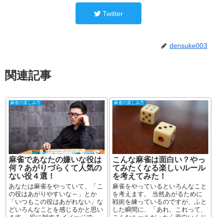
Twitter
densuke003
関連記事
麻雀の楽しみ方
麻雀の楽しみ方
麻雀であなたの嫌いな役は
こんな麻雀は面白い？やっ
何？あがりづらくて人気の
てみたくなる楽しいルール
ない役４選！
を考えてみた！
あなたは麻雀をやっていて、「こ
麻雀をやっているといろんなこと
の役はあがりやすいな～」とか
を考えます。 当然あがるために
「いつもこの役はあがれない」な
戦術を練っているのですが、ふと
どいろんなことを感じるかと思い
した瞬間に、「あれ、これって、