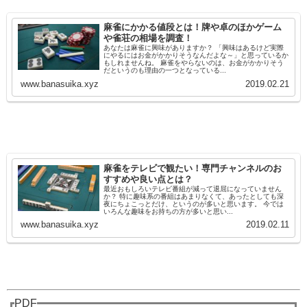
麻雀にかかる値段とは！牌や卓のほかゲーム
や雀荘の相場を調査！
あなたは麻雀に興味がありますか？ 「興味はあるけど実際
にやるにはお金がかかりそうなんだよな～」と思っているか
もしれませんね。 麻雀をやらないのは、お金がかかりそう
だというのも理由の一つとなっている...
www.banasuika.xyz
2019.02.21
麻雀をテレビで観たい！専門チャンネルのお
すすめや良い点とは？
最近おもしろいテレビ番組が減って退屈になっていません
か？ 特に趣味系の番組はあまりなくて、あったとしても深
夜にちょこっとだけ、というのが多いと思います。 今では
いろんな趣味をお持ちの方が多いと思い...
www.banasuika.xyz
2019.02.11
PDF