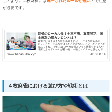
このように４枚麻雀には
統一されたルールが無い
ので注意
が必要です。
麻雀のローカル役！十三不塔、五筒開花、国
士無双の暗カンロンとは？
麻雀にはさまざまな役がありますが、「こんな役もある
の？」とか「こんな役は見たことがない」といったこともあ
るんですね。 それらはローカル役といって麻雀をやる人や
場所によってルールが変わる、一種のマイナーな役なんで...
www.banasuika.xyz
2018.08.14
４枚麻雀における遊び方や戦術とは