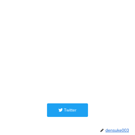
Twitter
densuke003