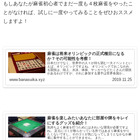
もしあなたが麻雀初心者でまだ一度も４枚麻雀をやったこ
とがなければ、試しに一度やってみることをぜひおススメ
しますよ！
麻雀は将来オリンピックの正式種目になる
か？その可能性を考察！
日本だけでなく、世界中の人々が待ち望む一大イベントとい
えば、オリンピックですよね。 オリンピックでおこなわれ
る競技は、陸上、水泳、体操、サッカーなどたくさんの競技
があるわけですが、それに参加する選手は世界各国か...
www.banasuika.xyz
2019.11.25
麻雀を楽しみたいあなたに部屋や牌をキレイ
にするグッズを紹介！
気持ちよく麻雀を打つためにはきれいな環境が必要ですよ
ね。 足元にゴミが散らかっている所ではあまり麻雀をやり
たくないですし、そのゴミが気になってしまうとなかなか麻
雀に集中することができません。 また...