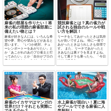
麻雀の部屋を作りたい！将
競技麻雀とは？真の雀力が
来の私の理想の麻雀部屋に
試される独自のルールや戦
備えたい物とは？
い方を解説！
麻雀が好きな人には、いろんな希
リーチをしてあがったときは気持
望や夢、野心や望みなどがあると
ちが良いですよね。 特に一発で
思います。 「いつか絶対、チュ
あがったときはうれしさも倍増で
ーレンポートーをあがりたい」と
す。 また、リーチであがったと
か「あこがれのあのプロ雀士と打
きあなたは裏ドラを見ますよね。
ってみたい」とか「自分がプロの
そして裏ドラも乗ったら、「今日
雀士になりたい」など、人によ
はツイてるな～」...
っ...
麻雀の楽しみ方
麻雀の楽しみ方
麻雀のイカサマはマンガの
水上麻雀が面白い！夏に海
世界だけ？それとも実際に
やプールでできる麻雀に人
できるのか？
気殺到！