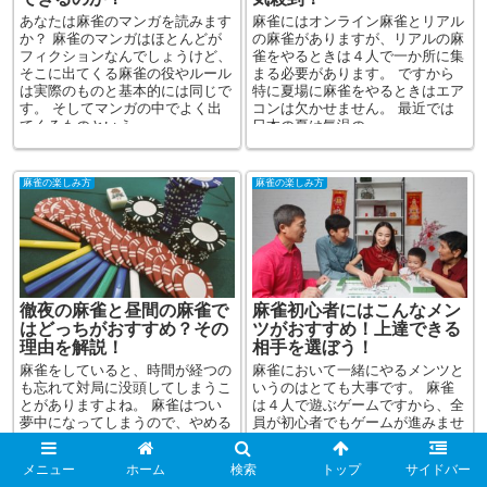
あなたは麻雀のマンガを読みます
麻雀にはオンライン麻雀とリアル
か？ 麻雀のマンガはほとんどが
の麻雀がありますが、リアルの麻
フィクションなんでしょうけど、
雀をやるときは４人で一か所に集
そこに出てくる麻雀の役やルール
まる必要があります。 ですから
は実際のものと基本的には同じで
特に夏場に麻雀をやるときはエア
す。 そしてマンガの中でよく出
コンは欠かせません。 最近では
てくるものといえ...
日本の夏は気温の...
麻雀の楽しみ方
麻雀の楽しみ方
徹夜の麻雀と昼間の麻雀で
麻雀初心者にはこんなメン
はどっちがおすすめ？その
ツがおすすめ！上達できる
理由を解説！
相手を選ぼう！
麻雀をしていると、時間が経つの
麻雀において一緒にやるメンツと
も忘れて対局に没頭してしまうこ
いうのはとても大事です。 麻雀
とがありますよね。 麻雀はつい
は４人で遊ぶゲームですから、全
夢中になってしまうので、やめる
員が初心者でもゲームが進みませ
にやめられず徹夜して朝になって
ん。 初心者が４人集まって本な
しまった、という経験がある人も
どで勉強しながら進めていくとい
メニュー
ホーム
検索
トップ
サイドバー
少なくないと思います。 ...
うやり方もあるか...