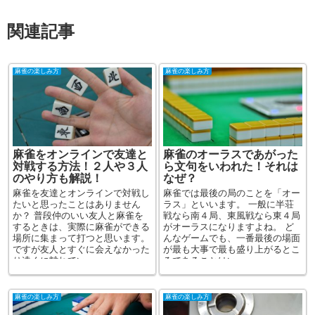
関連記事
麻雀の楽しみ方
麻雀の楽しみ方
麻雀をオンラインで友達と
麻雀のオーラスであがった
対戦する方法！２人や３人
ら文句をいわれた！それは
のやり方も解説！
なぜ？
麻雀を友達とオンラインで対戦し
麻雀では最後の局のことを「オー
たいと思ったことはありません
ラス」といいます。 一般に半荘
か？ 普段仲のいい友人と麻雀を
戦なら南４局、東風戦なら東４局
するときは、実際に麻雀ができる
がオーラスになりますよね。 ど
場所に集まって打つと思います。
んなゲームでも、一番最後の場面
ですが友人とすぐに会えなかった
が最も大事で最も盛り上がるとこ
り遠くに離れてい...
ろであることはい...
麻雀の楽しみ方
麻雀の楽しみ方