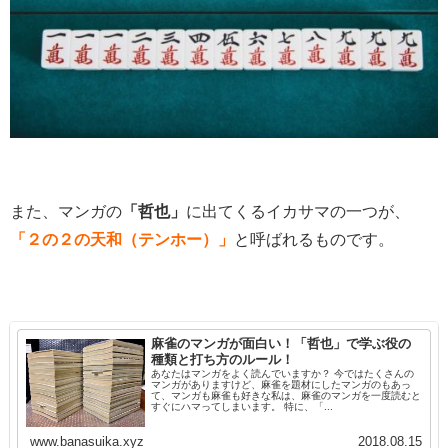
また、マンガの
「哲也」
に出てくるイカサマの一つが、
「２の２の天和（テンホー）」
と呼ばれるものです。
麻雀のマンガが面白い！「哲也」で学ぶ役の
種類と打ち方のルール！
あなたはマンガをよく読んでいますか？ 今ではたくさんの
マンガがありますけど、麻雀を題材にしたマンガのもあっ
て、マンガも麻雀も好きな私は、麻雀のマンガを一度読むと
すぐにハマってしまいます。 特に、「...
www.banasuika.xyz
2018.08.15