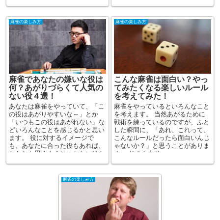
麻雀の楽しみ方
麻雀の楽しみ方
麻雀であなたの嫌いな役は
こんな麻雀は面白い？やっ
何？あがりづらくて人気の
てみたくなる楽しいルール
ない役４選！
を考えてみた！
あなたは麻雀をやっていて、「こ
麻雀をやっているといろんなこと
の役はあがりやすいな～」とか
を考えます。 当然あがるために
「いつもこの役はあがれない」な
戦術を練っているのですが、ふと
どいろんなことを感じるかと思い
した瞬間に、「あれ、これって、
ます。 役に対するイメージで
こんなルールだったら面白いんじ
も、あなたに合った役もあれば、
ゃないか？」と思うことがありま
なかなか思うようにいかない役も
す。 その面白そ...
ある...
麻雀の楽しみ方