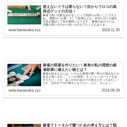
使えないドラは要らない？目からウロコの高
得点ゲットの方法！
麻雀で高い点数をあがることって気持ちが良いことですよ
ね。 満貫やハネ満、そして役満などは、本当に日々の疲れ
を吹き飛ばして気分爽快になります。 麻雀のあがりには、
点数の高いものから低いものまでたくさんありま...
www.banasuika.xyz
2019.11.30
麻雀の部屋を作りたい！将来の私の理想の麻
雀部屋に備えたい物とは？
麻雀が好きな人には、いろんな希望や夢、野心や望みなどが
あると思います。 「いつか絶対、チューレンポートーをあ
がりたい」とか「あこがれのあのプロ雀士と打ってみたい」
とか「自分がプロの雀士になりたい」など、人によっ...
www.banasuika.xyz
2018.08.29
麻雀でトータルで勝つための考え方とは？戦