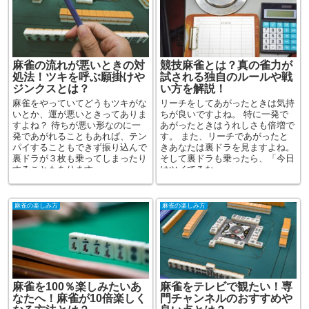
麻雀の流れが悪いときの対
競技麻雀とは？真の雀力が
処法！ツキを呼ぶ願掛けや
試される独自のルールや戦
ジンクスとは？
い方を解説！
麻雀をやっていてどうもツキがな
リーチをしてあがったときは気持
いとか、運が悪いときってありま
ちが良いですよね。 特に一発で
すよね？ 待ちが悪い形なのに一
あがったときはうれしさも倍増で
発であがれることもあれば、テン
す。 また、リーチであがったと
パイすることもできず振り込んで
きあなたは裏ドラを見ますよね。
裏ドラが３枚も乗ってしまったり
そして裏ドラも乗ったら、「今日
することもあります。 ...
はツイてるな～」...
麻雀の楽しみ方
麻雀の楽しみ方
麻雀を100％楽しみたいあ
麻雀をテレビで観たい！専
なたへ！麻雀が10倍楽しく
門チャンネルのおすすめや