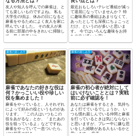
なる方法とは？
良い点とは？
友人や知人を呼んでの麻雀は、と
最近おもしろいテレビ番組が減っ
ても楽しいものですよね。 私も
て退屈になっていませんか？ 特
大学生の頃は、休みの日になると
に趣味系の番組はあまりなくて、
麻雀をやるためによく友人を家に
あったとしても深夜にちょこっと
呼んでいました。 その友人が来
だけ、というのが多いと思いま
る前に部屋の中をきれいに掃除し
す。 今ではいろんな趣味をお持
て、早く麻雀がや...
ちの方が多いと思い...
麻雀の楽しみ方
麻雀の楽しみ方
麻雀であなたの好きな役は
麻雀の初心者が絶対にして
何？かっこいい役や珍しい
はいけないこととは？実戦
役を集めました！
前に必ず確認を！
麻雀をやっていると、人それぞれ
あなたは麻雀をするとき、気持ち
によって好みの役というものがあ
よく打てているでしょうか。 い
ります。 「この人はいつもこの
つも慣れ親しんでいる仲間と麻雀
役をあがるな」とか、「またあの
を打っているときは気にならない
役を狙っているよ」などですね。
と思いますが、プレー中に嫌な思
麻雀をやっていて一息ついたら、
いをした経験がある人もいるかと
ぜひ相手の好き...
思います。 麻雀...