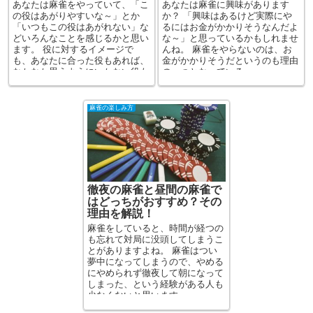
あなたは麻雀をやっていて、「こ
あなたは麻雀に興味があります
の役はあがりやすいな～」とか
か？ 「興味はあるけど実際にや
「いつもこの役はあがれない」な
るにはお金がかかりそうなんだよ
どいろんなことを感じるかと思い
な～」と思っているかもしれませ
ます。 役に対するイメージで
んね。 麻雀をやらないのは、お
も、あなたに合った役もあれば、
金がかかりそうだというのも理由
なかなか思うようにいかない役も
の一つとなっている...
ある...
麻雀の楽しみ方
徹夜の麻雀と昼間の麻雀で
はどっちがおすすめ？その
理由を解説！
麻雀をしていると、時間が経つの
も忘れて対局に没頭してしまうこ
とがありますよね。 麻雀はつい
夢中になってしまうので、やめる
にやめられず徹夜して朝になって
しまった、という経験がある人も
少なくないと思います。 ...