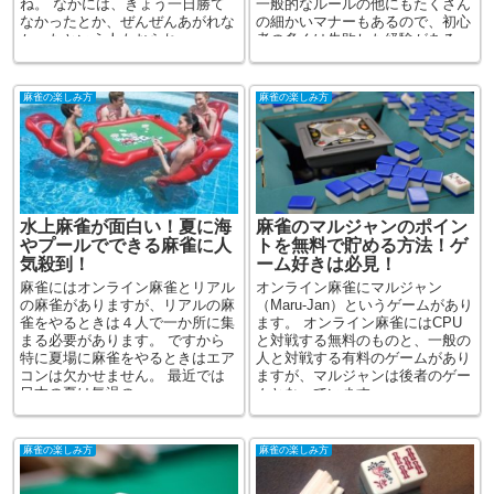
ね。 なかには、きょう一日勝て
一般的なルールの他にもたくさん
なかったとか、ぜんぜんあがれな
の細かいマナーもあるので、初心
かったという人もおられ...
者の多くは失敗した経験がある
と...
麻雀の楽しみ方
麻雀の楽しみ方
水上麻雀が面白い！夏に海
麻雀のマルジャンのポイン
やプールでできる麻雀に人
トを無料で貯める方法！ゲ
気殺到！
ーム好きは必見！
麻雀にはオンライン麻雀とリアル
オンライン麻雀にマルジャン
の麻雀がありますが、リアルの麻
（Maru-Jan）というゲームがあり
雀をやるときは４人で一か所に集
ます。 オンライン麻雀にはCPU
まる必要があります。 ですから
と対戦する無料のものと、一般の
特に夏場に麻雀をやるときはエア
人と対戦する有料のゲームがあり
コンは欠かせません。 最近では
ますが、マルジャンは後者のゲー
日本の夏は気温の...
ムとなっています。 ...
麻雀の楽しみ方
麻雀の楽しみ方