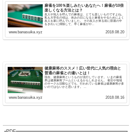
麻雀を100％楽しみたいあなたへ！麻雀が10倍
楽しくなる方法とは？
友人や知人を呼んでの麻雀は、とても楽しいものですよね。
私も大学生の頃は、休みの日になると麻雀をやるためによく
友人を家に呼んでいました。 その友人が来る前に部屋の中
をきれいに掃除して、早く麻雀がや...
www.banasuika.xyz
2018.08.20
健康麻将のススメ！広い世代に人気の理由と
普通の麻雀との違いとは！
現在、健康麻将というものが流行しています。 いまの麻雀
界は健康麻将ブームといえるかもしれません。 雀荘や地域
のサークル活動などでも、行われている麻雀は健康麻将が多
いのではないかと思います。 ...
www.banasuika.xyz
2018.08.16
PDF