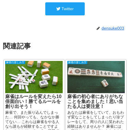
Twitter
densuke003
関連記事
麻雀の楽しみ方
麻雀の楽しみ方
麻雀はルールを変えたら10
麻雀の初心者にありがちな
倍面白い！勝てるルールを
ことを集めました！思い当
創り出そう！
たる人は要注意！
麻雀で、また振り込んでしまっ
あなたは麻雀をしていて、おもわ
た… 何回やっても、なかなか勝
ず変なことをしてしまったり珍プ
てない… これらは麻雀をやる人
レーをして、周りの人に笑われた
なら誰もが経験することですよ
経験はありませんか？ 麻雀には