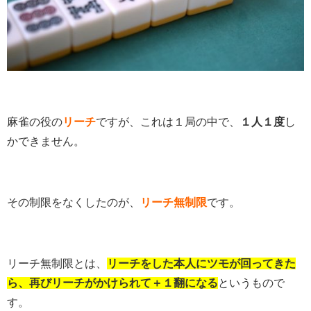
麻雀の役の
リーチ
ですが、これは１局の中で、
１人１度
し
かできません。
その制限をなくしたのが、
リーチ無制限
です。
リーチ無制限とは、
リーチをした本人にツモが回ってきた
ら、再びリーチがかけられて＋１翻になる
というもので
す。