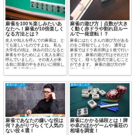
麻雀を100％楽しみたいあ
麻雀の遊び方｜点数が大き
なたへ！麻雀が10倍楽しく
く動く赤ドラや割れ目ルー
なる方法とは？
ルで一発逆転！？
友人や知人を呼んでの麻雀は、と
麻雀にはたくさんの遊び方がある
ても楽しいものですよね。 私も
のをご存知でしょうか。 通常は
大学生の頃は、休みの日になると
麻雀ではドラ表示牌は１枚で行い
麻雀をやるためによく友人を家に
ますが、麻雀の遊び方はそれだけ
呼んでいました。 その友人が来
でなく、様々な形式で楽しむこと
る前に部屋の中をきれいに掃除し
ができます。 麻雀の遊び方の中
て、早く麻雀がや...
には、あがったと...
麻雀の楽しみ方
麻雀の楽しみ方
麻雀であなたの嫌いな役は
麻雀にかかる値段とは！牌
何？あがりづらくて人気の
や卓のほかゲームや雀荘の
ない役４選！
相場を調査！