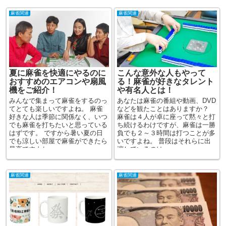
麻雀関連
麻雀関連
夏に麻雀を快適にやるのに
こんな意外な人もやって
おすすめのエアコンや扇風
る！麻雀が好きなタレント
機をご紹介！
や有名人とは！
みんなで集まって麻雀をするのっ
あなたは麻雀の番組や動画、DVD
てとても楽しいですよね。 麻雀
などを観たことはありますか？
好きな人は季節に関係なく、いつ
麻雀は４人が卓に座って黙々と打
でも麻雀を打ちたいと思っている
ち続けるわけですが、麻雀は一勝
はずです。 ですから暑い夏の日
負でも２～３時間は打つことが多
でも涼しい部屋で麻雀ができたら
いですよね。 普段はそれらに出
最高ですよね。 ...
演しているのは...
麻雀関連
麻雀関連