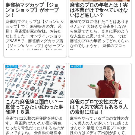
麻雀柄マグカップ【ジョ
麻雀のプロの年収とは！実
ン’s ショップ】がオープ
は本業だけで食べていけな
ン！
いほど厳しい？
麻雀柄マグカップは【ジョン’s シ
麻雀でプロに憧れたことはありま
ョップ】で！ 麻雀好きの方、必
せんか？ 大好きな麻雀をしなが
見！ 麻雀愛好家の皆様、お待た
ら生活できたら、まさに夢のよう
せしました！ オンラインショッ
な人生だと思いますよね。 では
プBASEで、麻雀柄マグカップ店
麻雀のプロの年収ってどれくらい
【ジョン’s ショップ】がオープン
なのでしょうか。 麻雀のプロっ
しました！ 当店では、様々なデ
て...
ザインの...
麻雀関連
麻雀関連
こんな麻雀牌は面白い？一
麻雀のプロで女性の方と
度使ってみたい変わった麻
は？人気で実力もある５人
雀牌！８選
の素顔に注目！
麻雀では136枚の麻雀牌を使いま
麻雀をやっているプロの女性の方
す。 麻雀牌はだいたい裏が黄色
って美人の人が多いように感じま
だったり青色だったりするものが
せんか？ 最近では麻雀プロの女
多いですよね。 全自動の麻雀卓
性の方はメディア出演が多くて、