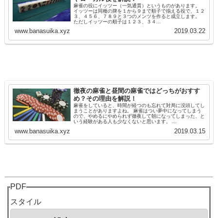
麻雀の役にイッツー（一気通貫）というものがあります。
イッツーは同種の牌を１から９まで順子で揃える役で、１２
３、４５６、７８９と３つのメンツを作ると成立します。
ただしイッツーの順子は１２３、３４...
www.banasuika.xyz
2019.03.22
徹夜の麻雀と昼間の麻雀ではどっちがおすす
め？その理由を解説！
麻雀をしていると、時間が経つのも忘れて対局に没頭してし
まうことがありますよね。 麻雀はつい夢中になってしまう
ので、やめるにやめられず徹夜して朝になってしまった、と
いう経験がある人も少なくないと思います。 ...
www.banasuika.xyz
2019.03.15
PDF
スタイル