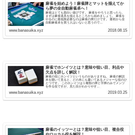
麻雀を始めよう！麻雀牌とマットを揃えてか
ら夢の全自動麻雀卓へ！
麻雀はとても面白い遊びです。 麻雀をやろうと思ったら、
まずは麻雀道具を揃えるところから始めましょう。 麻雀を
やるのに最低限必要なのは麻雀の牌だけです。 最初から全
自動麻雀卓を買う人はいないと思うので...
www.banasuika.xyz
2018.08.15
麻雀でホンイツとは？意味や狙い目、利点や
欠点を詳しく解説！
麻雀の役にホンイツというものがありますね。 麻雀の解説
本を開いて見ると、どの本にも書いてあるメジャーな役のひ
とつです。 このホンイツは１種類の牌と字牌のみでメンツ
を作る役ですが、見た目がわかりやす...
www.banasuika.xyz
2019.03.25
麻雀のイッツーとは？意味や狙い目、複合役
やローカル役を解説！