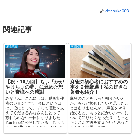
densuke003
関連記事
麻雀関連
麻雀関連
【祝・10万回】ちぃ『かが
麻雀の初心者におすすめの
やけちぃの夢』に込めた想
本を２冊厳選！私の好きな
いと皆様への感謝
著者も紹介！
みなさん、こんにちは。動画制作
麻雀のことをもっと知りたいと
者のジョンです。 今日という日
か、もっと勉強したいと思ったこ
は、僕にとって、そして活動を支
とはありませんか。 麻雀をやり
えてくださるみなさんにとって、
始めると、もっと細かいルールに
忘れられない一日になりました。
ついて知りたくなったり、もっと
YouTubeに公開している、ちぃち
たくさんの役を覚えたいと思うこ
ゃんの4曲目のオリジナルソング
ともあると思います。 ...
『かがやけちぃの夢...