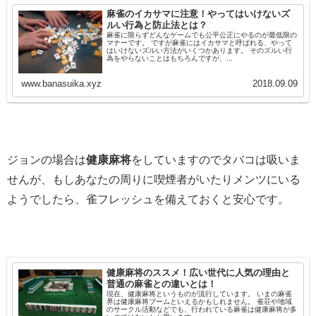
麻雀のイカサマに注意！やってはいけないズ
ルい行為と防止法とは？
麻雀に限らずどんなゲームでも公平公正にやるのが最低限の
マナーです。 ですが麻雀にはイカサマと呼ばれる、やって
はいけないズルい方法がいくつかあります。 そのズルい行
為をやらないことはもちろんですが、...
www.banasuika.xyz
2018.09.09
ジョンの場合は
健康麻将
をしていますのでタバコは吸いま
せんが、もしあなたの周りに喫煙者がいたりメンツにいる
ようでしたら、雀フレッシュを備えておくと安心です。
健康麻将のススメ！広い世代に人気の理由と
普通の麻雀との違いとは！
現在、健康麻将というものが流行しています。 いまの麻雀
界は健康麻将ブームといえるかもしれません。 雀荘や地域
のサークル活動などでも、行われている麻雀は健康麻将が多