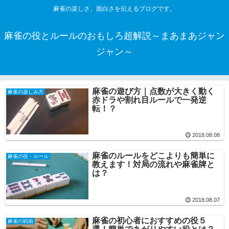
麻雀の楽しさ、面白さを伝えるブログです。
麻雀の役とルールのおもしろ超解説～まあまあジャン
ジャン～
麻雀の遊び方｜点数が大きく動く
麻雀の楽しみ方
赤ドラや割れ目ルールで一発逆
転！？
2018.08.08
麻雀のルールをどこよりも簡単に
麻雀の役・ルール
教えます！対局の流れや麻雀牌と
は？
2018.08.07
麻雀の初心者におすすめの役５
麻雀の戦術