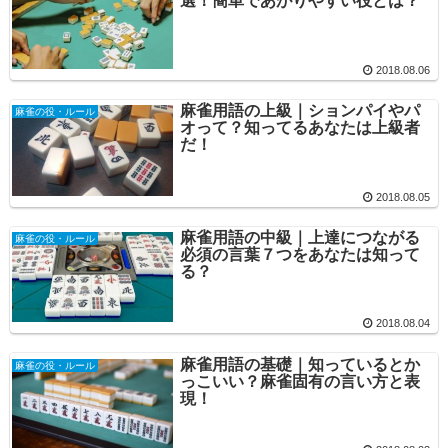
選！簡単であがりやすい役とは？
2018.08.06
麻雀用語の上級｜ションパイやパ
麻雀の役・ルール
オって？知ってるあなたは上級者
だ！
2018.08.05
麻雀用語の中級｜上達につながる
麻雀の役・ルール
必須の言葉７つをあなたは知って
る？
2018.08.04
麻雀用語の基礎｜知っているとか
麻雀の役・ルール
っこいい？麻雀固有の言い方と表
現！