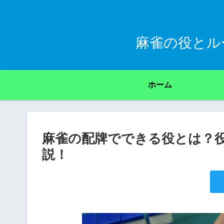
麻雀の役とル
ホーム
麻雀の配牌でできる役とは？
説！