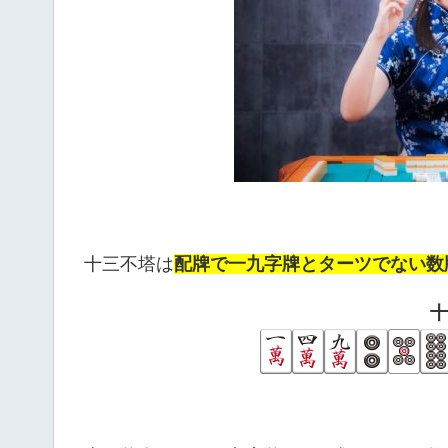
十三不塔は
配牌で一九字牌とターツでない数
十