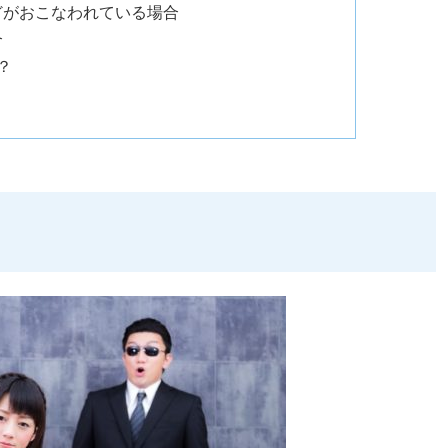
どがおこなわれている場合
合
？