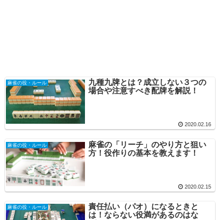
九種九牌とは？成立しない３つの
麻雀の役・ルール
場合や注意すべき配牌を解説！
2020.02.16
麻雀の「リーチ」のやり方と狙い
麻雀の役・ルール
方！役作りの基本を教えます！
2020.02.15
責任払い（パオ）になるときと
麻雀の役・ルール
は！ならない役満があるのはな