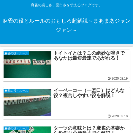
麻雀の楽しさ、面白さを伝えるブログです。
麻雀の役とルールのおもしろ超解説～まあまあジャン
ジャン～
トイトイとは？この絶妙な鳴きで
麻雀の役・ルール
あなたは最短最速であがれる！
2020.02.19
イーペーコー（一盃口）はどんな
麻雀の役・ルール
役？複合しやすい役を解説！
2020.02.18
ターツの意味とは？麻雀の基礎か
麻雀の役・ルール