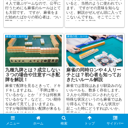
４人で遊ぶゲームなので、公平に
いると、当然のように使われてい
行うためにも麻雀のルールはとて
ます。 ですがその意味を知らな
も大切です。 ですが、麻雀をま
いと、解説がぜんぜん頭に入って
だ始めたばかりの初心者は、つい
こないんですね。 そこでここで
間違ったことをし...
は、オタ風の意味...
麻雀の役・ルール
麻雀の役・ルール
九種九牌とは？成立しない
麻雀の同時ロンや４人リー
３つの場合や注意すべき配
チとは？初心者も知ってお
牌を解説！
きたいルール解説
麻雀で配牌を見るときって、ドキ
麻雀では普段はあまり馴染みのな
ドキしますよね。 「手牌は整っ
いルールも、数多く存在します。
ているかな」とか「ドラは何枚来
２人から同時にロンされたなど、
ているかな？」などと、つい期待
特殊な状況というのも麻雀ではあ
を込めて見てしまいますよね。
り得るんですね。 そんな状況が
ですが毎回毎回良い配牌が来るも
起こった時にどうすればいいか、
のではありません...
麻雀のルールを...
メニュー
ホーム
検索
トップ
サイドバー