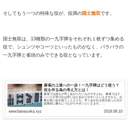
そしてもう一つの特殊な役が、役満の
国士無双
です。
国士無双は、13種類の一九字牌をそれぞれ１枚ずつ集める
役で、シュンツやコーツといったものがなく、バラバラの
一九字牌と雀頭のみでできる役となっています。
麻雀の上達への一歩！一九字牌はどう使う？
役を作る為の考え方とは！
麻雀では誰もが早くあがりたいものですよね。 麻雀ではテ
ンパイが早ければ早いほどあがりやすいといえますから、点
数が高い役を狙うことよりも、早くあがれる役を狙った方が
結果的に勝ちにつながりやすいといえます。 ...
www.banasuika.xyz
2018.08.10