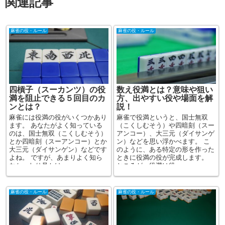
関連記事
麻雀の役・ルール
麻雀の役・ルール
四槓子（スーカンツ）の役
数え役満とは？意味や狙い
満を阻止できる５回目のカ
方、出やすい役や場面を解
ンとは？
説！
麻雀には役満の役がいくつかあり
麻雀で役満というと、国士無双
ます。 あなたがよく知っている
（こくしむそう）や四暗刻（スー
のは、国士無双（こくしむそう）
アンコー）、大三元（ダイサンゲ
とか四暗刻（スーアンコー）とか
ン）などを思い浮かべます。 こ
大三元（ダイサンゲン）などです
のように、ある特定の形を作った
よね。 ですが、あまりよく知ら
ときに役満の役が完成します。
なかったり見かけ...
ところが、役満は役...
麻雀の役・ルール
麻雀の役・ルール