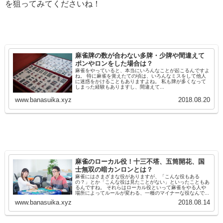
を狙ってみてくださいね！
麻雀牌の数が合わない多牌・少牌や間違えて
ポンやロンをした場合は？
麻雀をやっていると、本当にいろんなことが起こるんですよ
ね。 特に麻雀を覚えたての頃は、いろんなミスをして他人
に迷惑をかけることもありますよね。 私も牌が多くなって
しまった経験もありますし、間違えて...
www.banasuika.xyz
2018.08.20
麻雀のローカル役！十三不塔、五筒開花、国
士無双の暗カンロンとは？
麻雀にはさまざまな役がありますが、「こんな役もある
の？」とか「こんな役は見たことがない」といったこともあ
るんですね。 それらはローカル役といって麻雀をやる人や
場所によってルールが変わる、一種のマイナーな役なんで...
www.banasuika.xyz
2018.08.14