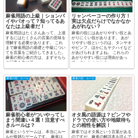
麻雀用語の上級｜ションパ
リャンペーコーの作り方！
イやパオって？知ってるあ
実は欠点だらけでなかなか
なたは上級者だ！
あがれない？
麻雀用語はたくさんあって、上達
麻雀の役にはあがりやすい役とあ
するにはたくさんの言葉の意味を
がりにくい役があります。 あが
理解する必要があります。 これ
りやすい役というのは、タンヤオ
まで麻雀用語の基礎と中級につい
やピンフ、ほかにもヤクハイなど
てを言葉をご紹介してきました。
があげられますよね。 これらの
麻雀の初心者の方は、まずそちら
あがりやすい役には理由があっ
の記事を先に読...
て、タンヤオやヤク...
麻雀の役・ルール
麻雀の役・ルール
麻雀初心者がついやってし
オタ風の語源は？ピンフや
まう間違い４選！注意すべ
ドラでの使い方や地獄待ち
きルールは？
との相性を解説！
麻雀というゲームは、本当にルー
麻雀ではオタ風という言葉がある
ルが複雑なゲームです。 麻雀は
のですが、麻雀の解説本を読んで