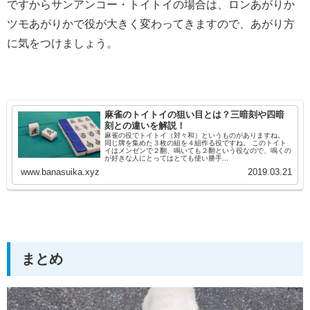
ですからサンアンコー・トイトイの場合は、ロンあがりか
ツモあがりかで役が大きく変わってきますので、あがり方
に気をつけましょう。
麻雀のトイトイの狙い目とは？三暗刻や四暗
刻との違いを解説！
麻雀の役でトイトイ（対々和）というものがありますね。
同じ牌を集めた３枚の組を４組作る役ですね。 このトイト
イはメンゼンで２翻、鳴いても２翻という役なので、鳴くの
が好きな人にとってはとても使い勝手...
www.banasuika.xyz
2019.03.21
まとめ