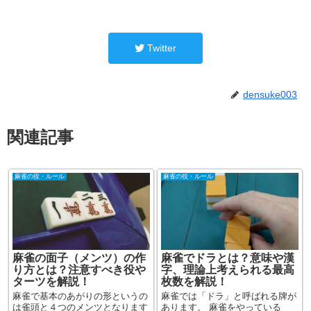
Twitter
densuke003
関連記事
麻雀の役・ルール
麻雀の役・ルール
麻雀の面子（メンツ）の作
麻雀でドラとは？意味や漢
り方とは？注意すべき役や
字、理論上考えられる最高
ターツを解説！
枚数を解説！
麻雀で基本のあがりの形というの
麻雀では「ドラ」と呼ばれる牌が
は雀頭と４つのメンツとなります
あります。 麻雀をやっている