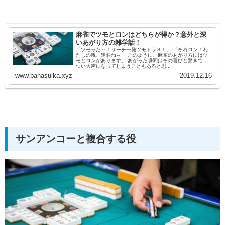
麻雀でツモとロンはどちらが得か？意外と深
いあがり方の雑学話！
「ツモった～！リーチ一発ツモドラ３！」 「それロン！わ
たしの親、連荘ね～」 このように、麻雀のあがり方にはツ
モとロンがあります。 あがった瞬間はその喜びと驚きで、
つい大声になってしまうこともあると思...
www.banasuika.xyz
2019.12.16
サンアンコーと複合する役