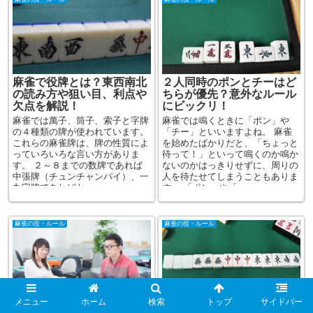
麻雀で役牌とは？東西南北
２人同時のポンとチーはど
の読み方や狙い目、利点や
ちらが優先？意外なルール
欠点を解説！
にビックリ！
麻雀では萬子、筒子、索子と字牌
麻雀では鳴くときに「ポン」や
の４種類の牌が使われています。
「チー」といいますよね。 麻雀
これらの麻雀牌は、牌の性質によ
を始めたばかりだと、「ちょっと
っていろいろな言い方がありま
待って！」といって鳴くのか鳴か
す。 ２～８までの数牌であれば
ないのかはっきりせずに、周りの
中張牌（チュンチャンパイ）、一
人を待たせてしまうこともありま
九字牌であればヤ...
す。 「ポン」や「...
麻雀の役・ルール
麻雀の役・ルール
メニュー
ホーム
検索
トップ
サイドバー
麻雀のローカル役！十三不
見たことない幻の激レア役