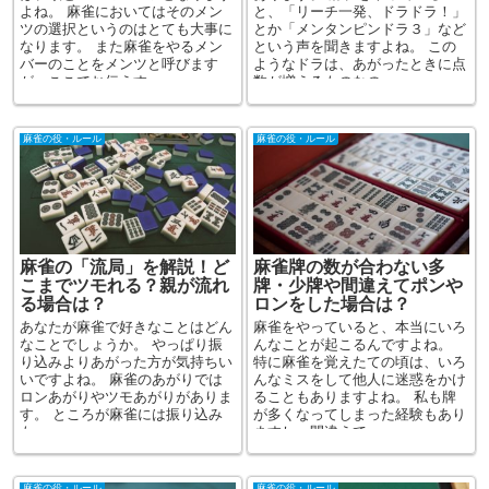
よね。 麻雀においてはそのメン
と、「リーチ一発、ドラドラ！」
ツの選択というのはとても大事に
とか「メンタンピンドラ３」など
なります。 また麻雀をやるメン
という声を聞きますよね。 この
バーのことをメンツと呼びます
ようなドラは、あがったときに点
が、ここでお伝えす...
数が増えるものなの...
麻雀の役・ルール
麻雀の役・ルール
麻雀の「流局」を解説！ど
麻雀牌の数が合わない多
こまでツモれる？親が流れ
牌・少牌や間違えてポンや
る場合は？
ロンをした場合は？
あなたが麻雀で好きなことはどん
麻雀をやっていると、本当にいろ
なことでしょうか。 やっぱり振
んなことが起こるんですよね。
り込みよりあがった方が気持ちい
特に麻雀を覚えたての頃は、いろ
いですよね。 麻雀のあがりでは
んなミスをして他人に迷惑をかけ
ロンあがりやツモあがりがありま
ることもありますよね。 私も牌
す。 ところが麻雀には振り込み
が多くなってしまった経験もあり
も...
ますし、間違えて...
麻雀の役・ルール
麻雀の役・ルール