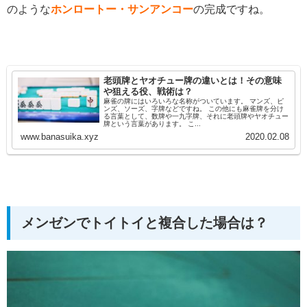
のような
ホンロートー・サンアンコー
の完成ですね。
老頭牌とヤオチュー牌の違いとは！その意味
や狙える役、戦術は？
麻雀の牌にはいろいろな名称がついています。 マンズ、ピ
ンズ、ソーズ、字牌などですね。 この他にも麻雀牌を分け
る言葉として、数牌や一九字牌、それに老頭牌やヤオチュー
牌という言葉があります。 こ...
www.banasuika.xyz
2020.02.08
メンゼンでトイトイと複合した場合は？