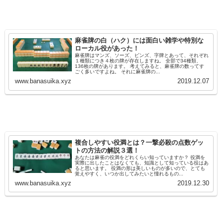
麻雀牌の白（ハク）には面白い雑学や特別な
ローカル役があった！
麻雀牌はマンズ、ソーズ、ピンズ、字牌とあって、それぞれ
１種類につき４枚の牌が存在しますね。 全部で34種類、
136枚の牌があります。 考えてみると、麻雀牌の数ってす
ごく多いですよね。 それに麻雀牌の...
www.banasuika.xyz
2019.12.07
複合しやすい役満とは？一撃必殺の点数ゲッ
トの方法の解説３選！
あなたは麻雀の役満をどれくらい知っていますか？ 役満を
実際に出したことはなくても、知識として知っている役はあ
ると思います。 役満の形は美しいものが多いので、とても
覚えやすく、いつか出してみたいと憧れるもの...
www.banasuika.xyz
2019.12.30