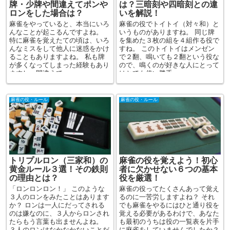
牌・少牌や間違えてポンや
は？三暗刻や四暗刻との違
ロンをした場合は？
いを解説！
麻雀をやっていると、本当にいろ
麻雀の役でトイトイ（対々和）と
んなことが起こるんですよね。
いうものがありますね。 同じ牌
特に麻雀を覚えたての頃は、いろ
を集めた３枚の組を４組作る役で
んなミスをして他人に迷惑をかけ
すね。 このトイトイはメンゼン
ることもありますよね。 私も牌
で２翻、鳴いても２翻という役な
が多くなってしまった経験もあり
ので、鳴くのが好きな人にとって
ますし、間違えて...
はとても使い勝手...
麻雀の役・ルール
麻雀の役・ルール
トリプルロン（三家和）の
麻雀の役を覚えよう！初心
黄金ルール３選！その鉄則
者に欠かせない６つの基本
の理由とは？
役を厳選！
「ロンロンロン！」 このような
麻雀の役ってたくさんあって覚え
３人のロンをみたことはあります
るのに一苦労しますよね？ それ
か？ ロンは一人にだってされる
でも麻雀をやるにはひと通り役を
のは嫌なのに、３人からロンされ
覚える必要があるわけで、あなた
たらもう言葉も出ませんよね。
も最初のうちは役の一覧表を片手
３人のロンはなかなかないことだ
に麻雀をしていませんでしたか？