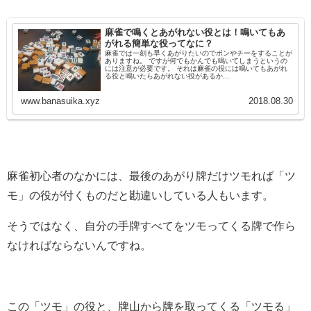
麻雀で鳴くとあがれない役とは！鳴いてもあ
がれる簡単な役ってなに？
麻雀では一刻も早くあがりたいのでポンやチーをすることが
ありますね。 ですが何でもかんでも鳴いてしまうというの
には注意が必要です。 それは麻雀の役には鳴いてもあがれ
る役と鳴いたらあがれない役があるか...
www.banasuika.xyz
2018.08.30
麻雀初心者のなかには、最後のあがり牌だけツモれば「ツ
モ」の役が付くものだと勘違いしている人もいます。
そうではなく、自分の手牌すべてをツモってくる牌で作ら
なければならないんですね。
この「ツモ」の役と、牌山から牌を取ってくる「ツモる」