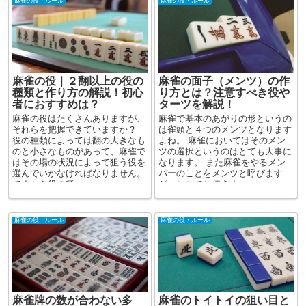
麻雀の役・ルール
麻雀の役・ルール
麻雀の役｜２翻以上の役の
麻雀の面子（メンツ）の作
種類と作り方の解説！初心
り方とは？注意すべき役や
者におすすめは？
ターツを解説！
麻雀の役はたくさんありますが、
麻雀で基本のあがりの形というの
それらを把握できていますか？
は雀頭と４つのメンツとなります
役の種類によっては翻の大きなも
よね。 麻雀においてはそのメン
のと小さなものがあって、麻雀で
ツの選択というのはとても大事に
はその場の状況によって狙う役を
なります。 また麻雀をやるメン
選んでいかなければなりません。
バーのことをメンツと呼びます
ですから役の種...
が、ここでお伝えす...
麻雀の役・ルール
麻雀の役・ルール
麻雀牌の数が合わない多
麻雀のトイトイの狙い目と