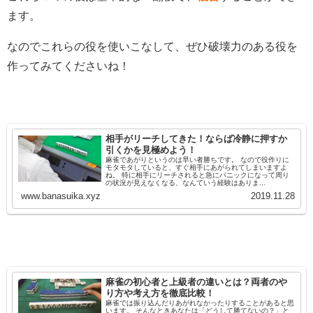
ます。
なのでこれらの役を使いこなして、ぜひ破壊力のある役を
作ってみてくださいね！
相手がリーチしてきた！ならば冷静に押すか
引くかを見極めよう！
麻雀であがりというのは早い者勝ちです。 なので役作りに
モタモタしていると、すぐ相手にあがられてしまいますよ
ね。 特に相手にリーチされると急にパニックになって周り
の状況が見えなくなる、なんていう経験はありま...
www.banasuika.xyz
2019.11.28
麻雀の初心者と上級者の違いとは？両者のや
り方や考え方を徹底比較！
麻雀では振り込んだりあがれなかったりすることがあると思
います。 そんなときあなたは「どうして勝てないの？」と