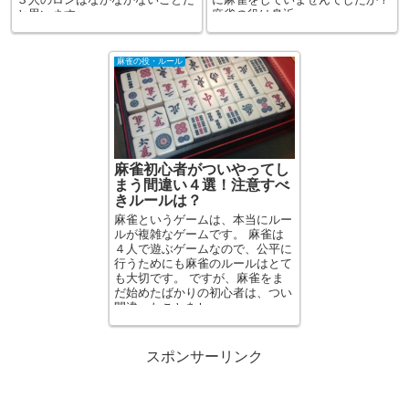
と思います...
麻雀の役は身近...
麻雀の役・ルール
麻雀初心者がついやってし
まう間違い４選！注意すべ
きルールは？
麻雀というゲームは、本当にルー
ルが複雑なゲームです。 麻雀は
４人で遊ぶゲームなので、公平に
行うためにも麻雀のルールはとて
も大切です。 ですが、麻雀をま
だ始めたばかりの初心者は、つい
間違ったことをし...
スポンサーリンク