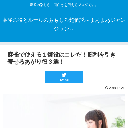
麻雀の楽しさ、面白さを伝えるブログです。
麻雀の役とルールのおもしろ超解説～まあまあジャン
ジャン～
麻雀で使える１翻役はコレだ！勝利を引き
寄せるあがり役３選！
Twitter
2019.12.21