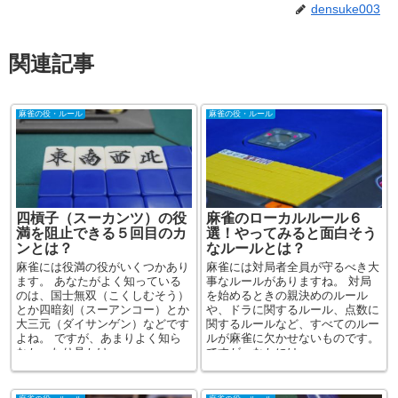
densuke003
関連記事
麻雀の役・ルール
麻雀の役・ルール
四槓子（スーカンツ）の役
麻雀のローカルルール６
満を阻止できる５回目のカ
選！やってみると面白そう
ンとは？
なルールとは？
麻雀には役満の役がいくつかあり
麻雀には対局者全員が守るべき大
ます。 あなたがよく知っている
事なルールがありますね。 対局
のは、国士無双（こくしむそう）
を始めるときの親決めのルール
とか四暗刻（スーアンコー）とか
や、ドラに関するルール、点数に
大三元（ダイサンゲン）などです
関するルールなど、すべてのルー
よね。 ですが、あまりよく知ら
ルが麻雀に欠かせないものです。
なかったり見かけ...
ですが、なかには...